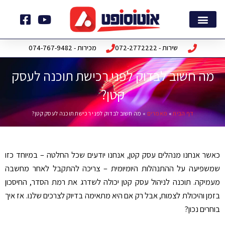
ילוג
תוכן
דף הבית
חבילות תוכנה
שירות - 072-2772222
מכירות - 074-767-9482
מה חשוב לבדוק לפני רכישת תוכנה לעסק
קטן?
דף הבית
»
מאמרים
»
מה חשוב לבדוק לפני רכישת תוכנה לעסק קטן?
כאשר אנחנו מנהלים עסק קטן, אנחנו יודעים שכל החלטה – במיוחד כזו
שמשפיעה על ההתנהלות היומיומית – צריכה להתקבל לאחר מחשבה
מעמיקה. תוכנה לניהול עסק קטן יכולה לשדרג את רמת הסדר, החיסכון
בזמן והיכולת לצמוח, אבל רק אם היא מתאימה בדיוק לצרכים שלנו. אז איך
בוחרים נכון
?