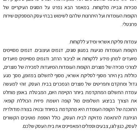
מכירות וגבייה מלקוחות. במאמר הבא נפרט על הסוגים העיקריים של
הקופות העומדות ועל היתרונות שלהם לשימוש בבתי עסק המספקים שירות
פרונטלי.
עמדות סליקת אשראי ומידע ללקוחות
הקופות העומדות מגיעות במגוון סוגים, דגמים ועיצובים. דגמים מסויימים
מיועדים למתן מידע ללקוחות או לציבור הרחב ודגמים מסויימים מיועדים
לצורכי מכירה של מוצרים. הקופות העומדות המיועדות למכירה של מוצרים,
כוללות בין היתר מסוף לסליקת אשראי, מסוף לתשלום במזומן, מסך מגע
גדול ומתקדם ותפריטים של מוצרים הנמכרים בבית העסק. זוהי למעשה
עמדת התשלום המתקדמת ביותר הקיימת היום, המבטלת באופן מוחלט
את הצורך בביצוע תשלומים מול קופה רושמת פיזית הכוללת קופאי.
התוכנה של הקופה העומדת היא מתקדמת במיוחד ובנויה בצורה מודולרית
הניתנת להתאמה מדויקת לבית העסק, כולל הוספת מוטיבים הקשורים
לעסק, כגון לוגו, צבעים וסמלים המאפיינים את בית העסק שלכם.