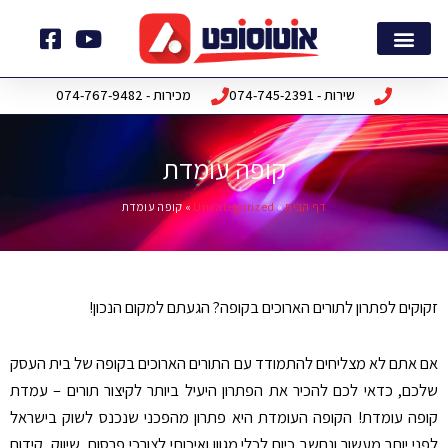
ילוג
תוכן
צור קשר
דף הבית
חבילות תוכנה
שירות - 074-745-2391
מכירות - 074-767-9482
קופה עומדת
דף הבית
»
Uncategorized
»
קופה עומדת
זקוקים לפתרון לתורים הארוכים בקופה? הגעתם למקום הנכון!
אם אתם לא מצליחים להתמודד עם התורים הארוכים בקופה של בית העסק
שלכם, כדאי לכם להכיר את הפתרון היעיל ביותר לקיצור תורים – עמדת
קופה עומדת! הקופה העומדת היא פתרון מהפכני שנכנס לשוק בישראל
לפני יותר מעשור ונחשב כיום לכלי מגוון ואיכותי לצורכי פרסום, שיווק, קידום