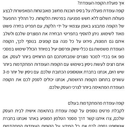
איך פועלת הקופה העומדת?
קופה עומדת פועלת על בסיס תוכנות מחשב מאובטחות המאפשרות לבצע
פעולות תשלום ללא חשש מפגיעה בפרטיות הלקוחות. כל תהליך התפעול
של הקופה מתבצע באופן עצמאי על ידי הלקוח, עם תפריט בחירה פשוט
מאוד לשימוש. ניתן להוסיף בתפריטי הבחירה את המוצרים שלכם ולשלב
איתם גם תמונות, פירוט על כל מנה וגם קופונים. בנוסף לכך, הקופה
העומדת משמשת גם ככלי שיווק ופרסום יעיל במיוחד הכולל שימוש במסכי
פופ אפ בכדי למכור מוצרים שמבחינתכם הם הרווחיים ביותר לעסק. אם
אתם רוצים לעשות ניסיון בשימוש עם הקופות העומדות המתקדמות ביותר
שיש היום, אנחנו בחברת אוטוסופט הכתובת שלכם. עם ניסיון של יותר מ-3
עשורים בתחום הקופות הרושמות, אנחנו יכולים לספק לכם את הקופה
העומדת המתאימה ביותר לצרכי העסק שלכם.
קופה עומדת מהמתקדמות בעולם
לקבלת פרטים נוספים על קופה עומדת בהתאמה אישית לבית העסק
שלכם, צרו איתנו קשר דרך מספר הטלפון המופיע באתר ואנחנו בחברת
אוטוסופט נספק לכם את כל המידע על הקופות העומדות המתקדמות