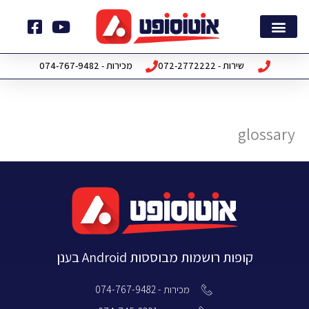
ילוג
תוכן
דף הבית
חבילות תוכנה
שירות - 072-2772222
מכירות - 074-767-9482
glossary
קופות רושמות מבוססות Android בענן
מכירות - 074-767-9482