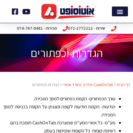
ילוג
תוכן
דף הבית
חבילות תוכנה
שירות - 072-2772222
מכירות - 074-767-9482
הגדרות וכפתורים
דף הבית
»
CashOnTab-מדריך משרד אחורי
»
הגדרות וכפתורים
עורך הכפתורים- הקמת כפתורים למסך המכירה.
הודעות- הקמת הודעות לקופה והצגתן על הקופה בכניסה למסך
המכירה.
מע"מ- כל אזורי המע"מ שמערכת CashOnTab תומכת בהם.
רשימת קופות- כל הקופות שקיימות בעסק.