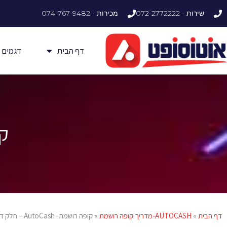
ילוג
שירות - 072-2772222
מכירות - 074-767-9482
תוכן
דף הבית
דגמים
קופ
דף הבית
»
AUTOCASH-מדריך קופה רושמת
»
קופה רושמת- AutoCash – חלק ד'