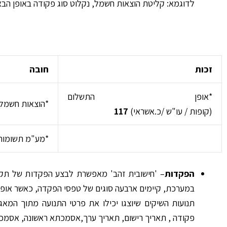
לדוגמא: קליטת הוצאות חשמל, נקלוט סוג פקודה באופן הבא
זכות
חובה
*אופן התשלום
*הוצאות חשמל
(קופות / עו"ש /כ.אשראי)
117
*מע"מ תשומו
הפקדות
– 'חישובית זהב' מאפשרת לבצע הפקדות של תקב
במערכת, קיימים ארבעה סוגים של טפסי הפקדה, כאשר אופן
תנועות השיקים שיוצגו יכילו את פרטי התנועה מתוך המא
פקודה , תאריך רישום, תאריך ערך,אסמכתא ראשונה, אסמכת