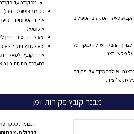
מפקודה עד פקודה- 
סטו
 הקבוע כאשר המקשים הפעילים
אולם הסכומים יופיע
אוטומטי?".
יצא ל-EXCEL – ניתן ליצא פקודות יומן רצויות לתוכנת EXCEL.
 לצורך ההצגה יש להתמקד על
יצא לקובץ ניתן ליצא פ
על מקש 'הצג'
את הקובץ למאגר זמני
בהעברת תנועות בין רוא
ההצגה יש להתמקד על פקודת
ל מקש 'הצג'.
מבנה קובץ פקודות יומן
חשבוניות עסקה פתו
לכלול ת
.
מ פתוחו