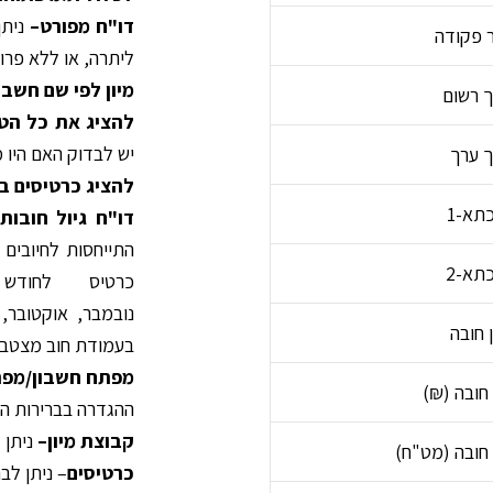
דו"ח מפורט
–
נית
 פקודה
ליתרה, או ללא פרו
מיון לפי שם חשבו
 רשום
להציג את כל הטל
יש לבדוק האם היו מע
 ערך
להציג כרטיסים ב
תא-1
דו
"
ח גיול חובות
התייחסות לחיובים
תא-2
כרטיס לחודש
נובמבר, אוקטובר,
 חובה
בעמודת חוב מצטבר
מפתח חשבון
/
מפת
חובה (₪)
ההגדרה בברירות המ
קבוצת מיון
–
ניתן 
חובה (מט"ח)
כרטיסים
– ניתן לב