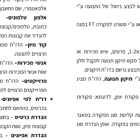
יש לבצע ביטול של התנועה ע"י
אלפאנומרי, שם החשבון 
אלפון טלפונים
–
התיקון יתבצע במאגר תנועות קבוע ע"י סטורנו אוטומטי F6 או ע"י סטורנו לפקודה F7 במנה
כתובת, טלפונים/קבוצה,
להגדיר את קבוצות המיו
קוד מיון
–
הדו"ח מפרט 
תיקון תנועה- רישום שגוי של תאריכי רישום/ערך, אסמכתא1-2, פרטים, איש מכירות או
הרצויים לתצוגה.
 מקש תיקון תנועה יתקבל חלון
אנשי מכירות
–
הדו"ח 
מתבצע נרשם בדו"ח תיקונים.
טווח אנשי המכירות הרצו
ע"י
תיקון תנועה
, הדו"ח מציג
פרוייקטים
–
הדו"ח מפ
הפרוייקטים הרצויים לתצ
קודת יומן, לדוגמא: פקודות
דו"ח לפי אפיונים
בכרטיס, בהתאם לחתכים
עת קליטת סוג הפקודה במאגר
הגדרת כרטיס
– בחוצץ
ה100% לבסיס חישוב הסכומים בפקודה. אופן הגדרת סוג
קבוצות מיון, טווח הקבוצ
הגדרת אפיונים
– בחו