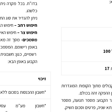
:
בדו"ח. בכל מקרה ניתן
כלשהו.
ניתן להגדיר את סוג החי
חיפוש רחב
–
חיפוש הא
חיפוש צר
–
חיפוש האיפ
מסמכים-
מסך זה מאפ
באופן רישומם. המסמכי
100
רשמיים, כגון: חשבונית
הקבוע באופן הבא:
ת
17
זיכוי
ולים מתוך הקופות המוגדרות
*חשבון ההכנסות בסכום ללא
 ההפקה זהה בכולם.
גר הקבוע: מספר תנועה, מספר
*חשבון מע"מ עסק
א שניה, פרטים וסכום השיק.