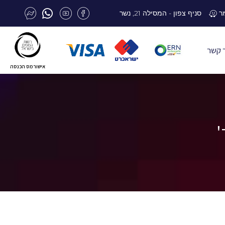
סניף צפון - המסילה 21, נשר
 קשר
אישור מס הכנסה