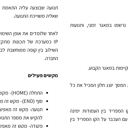
תנועה שבוצעה עליה התאמת 
שאליה משוייכת התנועה.
נרשמו במאגר זמני, ותנועות
לאחר שלומדים את אופן השימוש 
IP כמערכת של תכונות מתקד
השילוב בין קופה ממוחשבת לבין
החברה.
יימות במאגר הקבוע.
מקשים פעילים
המסך יוצג חלון המכיל את כל
התחלה (HOME)- מקש זה מאפשר הגעה מהירה לפקודת היומן הראשונה במאגר.
סוף (END)- מקש זה מאפשר הגעה מהירה לפקודת היומן האחרונה במאגר.
תנועה- מקש זה מאפשר 
 המפריד בין העמודות ימינה
להקיש את מספר התנועה
ם העכבר על הקו המפריד בין
פקודה- מקש זה מאפשר 