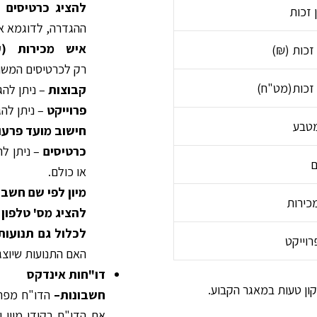
להציג כרטיסים 
 זכות
ההגדרה, לדוגמא אם
איש מכירות
(
ע
זכות (₪)
רק לכרטיסים המשוי
זכות(מט"ח)
קבוצות
– ניתן להג
פרוייקט
– ניתן לה
מטבע
חישוב מועד פרעון
כרטיסים
– ניתן לה
ם
או כולם.
מיון לפי שם חשבו
כירות
להציג מס' טלפון
–
לכלול גם תנועות
רוייקט
האם התנועות שיוצגו
דו"חות אינדקס
קון טעות במאגר הקבוע.
חשבונות
–
הדו"ח מפרט
את הדו"ח בקודי מיון ו