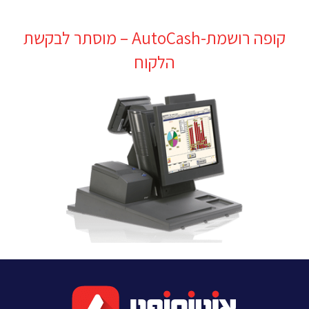
קופה רושמת-AutoCash – מוסתר לבקשת
הלקוח