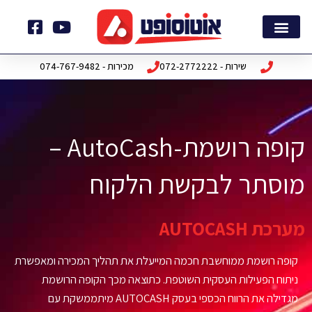
ילוג
תוכן
דף הבית
חבילות תוכנה
שירות - 072-2772222
מכירות - 074-767-9482
קופה רושמת-AutoCash –
מוסתר לבקשת הלקוח
מערכת AUTOCASH
קופה רושמת ממוחשבת חכמה המייעלת את תהליך המכירה ומאפשרת
ניתוח הפעילות העסקית השוטפת. כתוצאה מכך הקופה הרושמת
מגדילה את הרווח הכספי בעסק AUTOCASH מיתממשקת עם