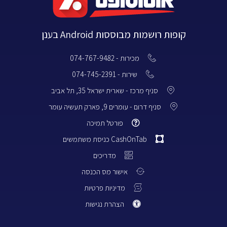
קופות רושמות מבוססות Android בענן
מכירות - 074-767-9482
שירות - 074-745-2391
סניף מרכז - שארית ישראל 35, תל אביב
סניף דרום - עומרים 9, פארק תעשיה עומר
פורטל תמיכה
CashOnTab כניסת משתמשים
מדריכים
אישור מס הכנסה
מדיניות פרטיות
הצהרת נגישות