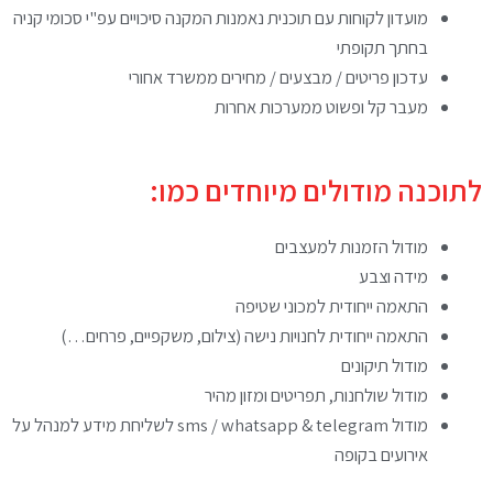
מועדון לקוחות עם תוכנית נאמנות המקנה סיכויים עפ"י סכומי קניה
בחתך תקופתי
עדכון פריטים / מבצעים / מחירים ממשרד אחורי
מעבר קל ופשוט ממערכות אחרות
לתוכנה מודולים מיוחדים כמו:
מודול הזמנות למעצבים
מידה וצבע
התאמה ייחודית למכוני שטיפה
התאמה ייחודית לחנויות נישה (צילום, משקפיים, פרחים…)
מודול תיקונים
מודול שולחנות, תפריטים ומזון מהיר
מודול sms / whatsapp & telegram לשליחת מידע למנהל על
אירועים בקופה