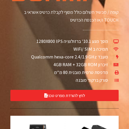
קופה / מכשיר תשלום כולל מסוף לקבלת כרטיס אשראי ב
TOUCH ו/או הכנסת הכרטיס
מסך מגע 10.1' ברזולוציה 1280X800 IPS
תמיכה ב WiFi/ SIM
מעבד Qualcomm hexa-core 2.4/1.9 GHz
זיכרון 4GB RAM + 32GB ROM
מדפסת טרמית מובנית 80 מ"מ
סורק ברקוד מובנה
לחץ להורדת מפרט טכני