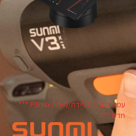
עמדת מכירה ניידת/נייחת P3mix ***
חדש ***