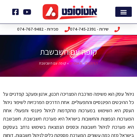
ילוג
תוכן
צור קשר
דף הבית
חבילות תוכנה
שירות - 074-745-2391
מכירות - 074-767-9482
קופה עם חשבשבת
דף הבית
»
מאמרים
»
קופה עם חשבשבת
ניהול עסק הוא משימה מורכבת המצריכה תכנון, ארגון ומעקב קפדניים על
כל ההיבטים הפיננסיים והתפעוליים. אחת הדרכים המרכזיות לשיפור ניהול
העסק היא השימוש במערכות מתקדמות לניהול פיננסי ותפעולי. אחת
המערכות הנפוצות והחשובות בישראל היא מערכת חשבשבת. חשבשבת
היא מערכת לניהול חשבונות וכספים הנמצאת בשימוש נרחב בעסקים
בישראל מזה כמה עשורים. המערכת מספקת כלים לניהול חשבונות, דוחות