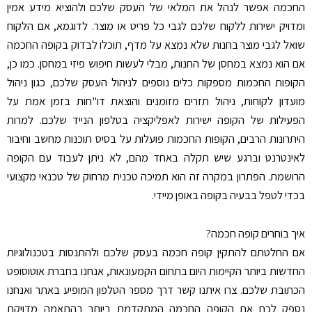
החכמה אפשר לנהל את המלאי של העסק שלכם ולהוציא מידע אמין
ומדויק ישירות ללקוח שלכם לגבי כל פריט או מוצר. לדוגמא, אם הלקוח
שואל לגבי מוצר בחנות שלא נמצא על מדף, תוכלו לבדוק בקופה החכמה
אם הוא נמצא במחסן של החנות, מבלי לעשות חיפוש פיזי במחסן. כמו כן,
הקופות החכמות מספקות כלים נוספים לניהול העסק שלכם, כגון ניהול
מועדון לקוחות, ניהול תזרים מזומנים והוצאת דו"חות בזמן אמת על
הפעילות של הקופה ישירות לאפליקציה בטלפון הנייד שלכם. למרות
היתרונות הרבים, הקופות החכמות פועלות על בסיס תוכנות מחשב וחיבור
לאינטרנט וברגע שיש תקלה באחד מהם, לא ניתן לעבוד עם הקופה
הרושמת. הפתרון במקרה זה הוא תמיכה טכנית מרחוק של טכנאי מקצועי
בכדי לטפל בבעיה בקופה באופן מיידי.
איך בוחרים קופה חכמה?
אם החלטתם להתקין קופה חכמה בעסק שלכם ולהתנסות בטכנולוגיות
החדשות ביותר הקיימות היום בתחום הקמעונאות, אנחנו בחברת אוטוסופט
הכתובת שלכם. צרו איתנו קשר דרך מספר הטלפון המופיע באתר ואנחנו
נספק לכם את הקופה החכמה המתקדמת ביותר בהתאמה מדויקת