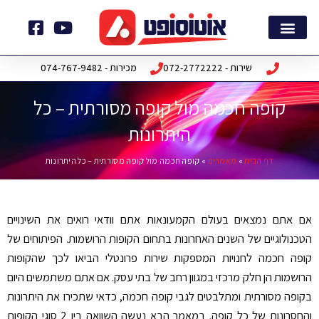
ילוג
תוכן
דף הבית
חבילות תוכנה
שירות - 072-2772222
מכירות - 074-767-9482
קופה חכמה מול קופה מסורתית – כל
היתרונות
דף הבית
»
מאמרים
»
קופה חכמה מול קופה מסורתית – כל היתרונות
אם אתם נמצאים בעולם הקמעונאות אתם וודאי רואים את השינויים
הטכנולוגיים של השנים האחרונות בתחום הקופות הרושמות. הפיתוחים של
קופה חכמה לחנויות המספקות שירות פרונטלי הביאו לכך שהקופות
הרושמות הן חלק מרכזי במגוון רחב של בתי עסק. אם אתם משתמשים היום
בקופה מסורתית ומתלבטים לגבי קופה חכמה, כדאי שתכירו את היתרונות
והחסרונות של כל קופה. במאמר הבא נעשה השוואה בין 2 סוגי הקופות