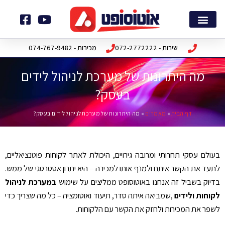
ילוג
תוכן
דף הבית
חבילות תוכנה
שירות - 072-2772222
מכירות - 074-767-9482
מה היתרונות של מערכת לניהול לידים
בעסק?
דף הבית
»
מאמרים
»
מה היתרונות של מערכת לניהול לידים בעסק?
בעולם עסקי תחרותי ומרובה גירויים, היכולת לאתר לקוחות פוטנציאליים,
לתעד את הקשר איתם ולמנף אותו למכירה – היא יתרון אסטרטגי של ממש.
בדיוק בשביל זה אנחנו באוטוסופט ממליצים על שימוש
במערכת לניהול
לקוחות ולידים
,
שמביאה איתה סדר, תיעוד ואוטומציה – כל מה שצריך כדי
לשפר את המכירות ולחזק את הקשר עם הלקוחות
.