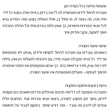
שקיפות מלאה בכל נקודת זמן
מערכת לניהול לידים מאפשרת לנו לדעת בדיוק באיזה שלב נמצא כל ליד:
מתי פנה, מה נאמר לו, מי טיפל בו, ואילו פעולות בוצעו מאז. המידע נגיש
לכל אנשי המכירות והשירות, כך שאין תלות באדם אחד וכל תהליך המכירה
הופך לשקוף, עקבי ומדויק יותר
.
שיפור שיעור הסגירה
כשאנחנו עובדים עם מערכת לניהול לקוחות ולידים
,
אנחנו לא מפספסים
אף ליד. כל פנייה מקבלת מענה מיידי, עם תזכורות לפעולות הבאות, פילוח
לפי רמת עניין, וסדר עדיפויות ברור. כך אנחנו ממקסמים את הסיכוי שהפנייה
תהפוך לעסקה – ומעלים משמעותית את שיעור הסגירה
.
ניתוח ביצועים והסקת מסקנות
המערכת מספקת לנו דו"חות חכמים שכוללים מדדים חשובים כמו מקורות
לידים, משך זמן ממוצע לסגירה, ביצועי אנשי מכירות ועוד. הנתונים הללו
עוזרים לנו להבין מה עובד – ומה דורש שיפור. במקום לעבוד על תחושות