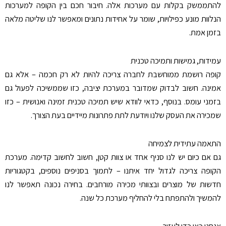
להתממשק בקלות עם מערכות אלה. חיבור חכם בין הקופה למערכות
הנלוות מונע כפילויות, שומר על אחידות נתונים ומאפשר לנו שליטה מלאה
בזמן אמת
.
עמידות, גמישות ותמיכה טכנית
קופה רושמת ממוחשבת לחברה צריכה להיות לא רק חכמה – אלא גם
אמינה. חשוב לבדוק שמדובר במערכת יציבה, כזו שממשיכה לפעול גם
בזמני עומס. בנוסף, כדאי לוודא שיש תמיכה טכנית זמינה ואנושית – כזו
שמכירה את העסק שלנו ויודעת לתת פתרונות מיידיים בעת הצורך
.
התאמה עתידית לצמיחה
גם אם כיום יש לנו סניף אחד או צוות קטן, חשוב לחשוב קדימה. מערכת
הקופה צריכה לגדול יחד איתנו – לתמוך בסניפים נוספים, בקטגוריות
חדשות של מוצרים ובצוותי מכירה מורחבים. בחירה נכונה תאפשר לנו
להמשיך ולהתפתח בלי להחליף מערכת כל שנה
.
אנחנו כאן כדי לעזור