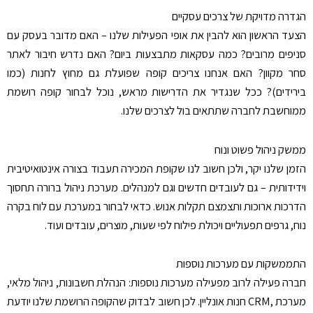
הגדרה מדויקת של צרכים עסקיים
הצעד הראשון הוא להבין את אופי הפעילות שלנו – האם מדובר בעסק עם
סניפים מרובים? כמה עסקאות מתבצעות ביום? האם נדרש חיבור לאתר
סחר מקוון? האם אנחנו צריכים קופה שפועלת גם מחוץ לחנות (כמו
בירידים)? ככל שנגדיר את הדרישות מראש, נוכל לבחור קופה רושמת
ממוחשבת לחברה שתתאים בול לצרכים שלנו
.
ממשק ניהול פשוט ונוח
הזמן שלנו יקר, ולכן חשוב לנו שקופת המכירה תעבוד בצורה אינטואיטיבית
וידידותית – גם לעובדים חדשים וגם למנהלים. מערכת ניהול ברורה תחסוך
הדרכות ארוכות ותצמצם תקלות אנוש. כדאי לבחור במערכת עם לוח בקרה
נוח, גרפים תפעוליים ויכולת פילוח לפי שעות, מוצרים, עובדים ועוד
.
התממשקות עם מערכות נוספות
חברה פעילה לרוב מפעילה מערכות נוספות: הנהלת חשבונות, ניהול מלאי,
מערכת
CRM,
חנות אונליין. לכן חשוב לבדוק שהקופה הרושמת שלנו יודעת