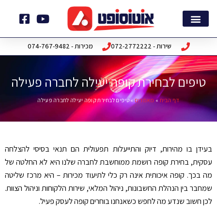
ילוג
תוכן
דף הבית
חבילות תוכנה
שירות - 072-2772222
מכירות - 074-767-9482
טיפים לבחירת קופה יעילה לחברה פעילה
דף הבית
»
מאמרים
»
טיפים לבחירת קופה יעילה לחברה פעילה
בעידן בו מהירות, דיוק והתייעלות תפעולית הם תנאי בסיסי להצלחה
עסקית, בחירת קופה רושמת ממוחשבת לחברה שלנו היא לא החלטה של
מה בכך. קופה איכותית אינה רק כלי לתיעוד מכירות – היא מרכז שליטה
שמחבר בין הנהלת החשבונות, ניהול המלאי, שירות הלקוחות וניהול הצוות.
לכן חשוב שנדע מה לחפש כשאנחנו בוחרים קופה לעסק פעיל
.