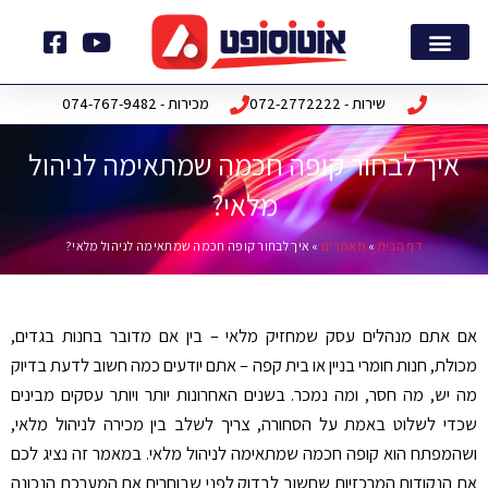
ילוג
תוכן
דף הבית
חבילות תוכנה
שירות - 072-2772222
מכירות - 074-767-9482
איך לבחור קופה חכמה שמתאימה לניהול
מלאי?
דף הבית
»
מאמרים
»
איך לבחור קופה חכמה שמתאימה לניהול מלאי?
אם אתם מנהלים עסק שמחזיק מלאי – בין אם מדובר בחנות בגדים,
מכולת, חנות חומרי בניין או בית קפה – אתם יודעים כמה חשוב לדעת בדיוק
מה יש, מה חסר, ומה נמכר. בשנים האחרונות יותר ויותר עסקים מבינים
שכדי לשלוט באמת על הסחורה, צריך לשלב בין מכירה לניהול מלאי,
ושהמפתח הוא קופה חכמה שמתאימה לניהול מלאי. במאמר זה נציג לכם
את הנקודות המרכזיות שחשוב לבדוק לפני שבוחרים את המערכת הנכונה