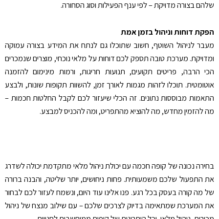
שלהם בצורה מדויקת – לפי ענף הפעילות וסוג הסחורה.
הפקת דוחות וניהול בזמן אמת
מעבר לניהול השוטף, חשוב שתוכלו גם לנתח את המידע בצורה עמוקה
ומדויקת. מערכת טובה תספק לכם דוחות על מלאי נוכחי, מוצרים שנמכרים
הכי הרבה, פריטים תקועים, תנועות חריגות, ורמות מינימום להזמנה
אוטומטית. תוכלו לזהות מגמות לאורך זמן, להשוות תקופות שונות, ולבצע
התאמות מבוססות נתונים. זה הכלי שיעזור לכם לקבל החלטות חכמות –
מה להזמין מחדש, מה להוציא מהתפריט, ומה להכניס למבצע
.
בחירה נכונה של קופה חכמה עם יכולת ניהול מלאי מתקדמת יכולה לשדרג
את התפעול שלכם משמעותית. פחות ניחושים, יותר שליטה, והבנה ברורה
של מה קורה בעסק בכל רגע. פנו אלינו עוד היום, ונשמח לעזור לכם לבחור
את המערכת שמתאימה בדיוק לצרכים שלכם – עם שילוב מנצח של ניהול
מכירות, ניהול מלאי, וכל היתרונות של קופות ממוחשבות לחנויות.