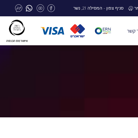
סניף צפון - המסילה 21, נשר
 קשר
אישור מס הכנסה