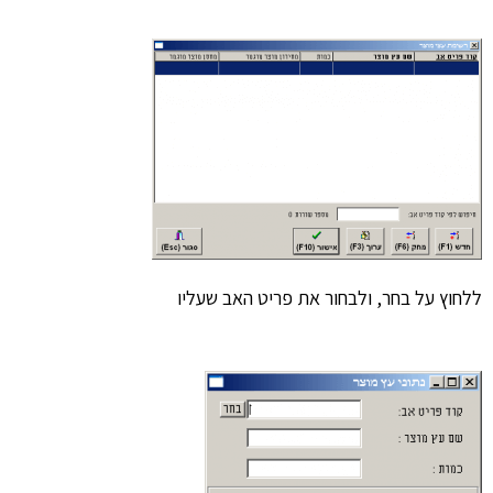
ללחוץ על בחר, ולבחור את פריט האב שעליו