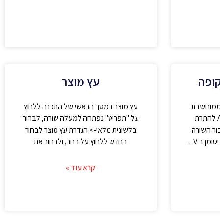
ופה
עץ מוצר
הממוחשבת
עץ מוצר במסך הראשי של התכנה ללחוץ
מבית אוטוסופט AUTOCASH להתרת
על "תפריט" נפתחה למעלה שורה, לבחור
סוימת יש לסמן V עבור השורה
בלשונית מלאי-> הגדרת עץ מוצר לבחור
והעמודה המתאימה.שדה שלא יסומן ב V –
בחדש ללחוץ על בחר, ולבחור את
קרא עוד »