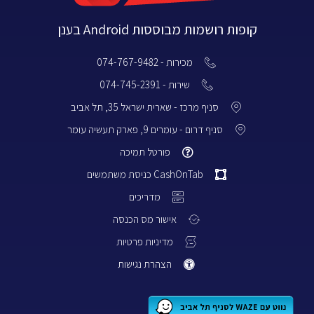
קופות רושמות מבוססות Android בענן
מכירות - 074-767-9482
שירות - 074-745-2391
סניף מרכז - שארית ישראל 35, תל אביב
סניף דרום - עומרים 9, פארק תעשיה עומר
פורטל תמיכה
CashOnTab כניסת משתמשים
מדריכים
אישור מס הכנסה
מדיניות פרטיות
הצהרת נגישות