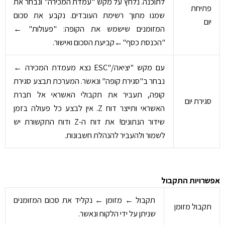
לתוכנה. נלחץ על מקש "עמדת המכירה" ונבחר את
פתיחת
שמנו מתוך רשימת העובדים. נקבע את סכום
יום
המזומנים שישמש את הקופה: "פעולות" ←
"הכנסת כסף"←קביעת הסכום ואישור.
עם מקש "יציאה/"ESC נצא מעמדת המכירה ←
נבחר ב"סגירת קופה" ונאשר. המערכת תבצע סגירת
קופה, תעביר את תקבולי האשראי אל חברת
סגירת יום
האשראי ותייצר דוח Z. אין לבצע כל פעולה בזמן
שידור הנתונים! את דוח ה-Z ודוח התקשורת יש
לשמור ולהעביר להנהלת חשבונות.
אפשרויות התקבול
תקבול ← מזומן ← נקליד את סכום המזומנים
תקבול מזומן
שניתן על ידי הלקוח ונאשר.