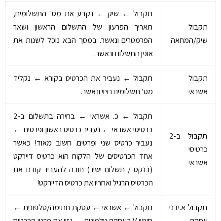
תקבול ← שיק ← נקבע את מס' התשלומים,
תקבול
תאריך הפרעון של התשלום הראשון ושאר
שיק/המחאה
הפרמטרים ונאשר. במסך הבא נוכל לשנות את
אופן התשלום ונאשר.
תקבול
תקבול ← נעביר את הכרטיס בקורא ← נקליד
אשראי
מס' תשלומים רצוי ונאשר.
תקבול ← כ. אשראי ← בחירה בתשלום ב-2
כרטיסי אשראי ← נעביר כרטיס ראשון ופרטים ←
תקבול ב-2
נעביר כרטיס שני ופרטים. חשוב מאוד! כאשר
כרטיסי
אחד הכרטיסים של הלקוח הוא כרטיס דיירקט
אשראי
(בנקט / תשלום ישיר) חובה להעביר קודם את
הכרטיס הרגיל ואחריו את כרטיס הדיירקט!
תקבול א.ידני
תקבול ← אשראי ← עסקת חתימה/טלפונית ←
עסקה
סימון V בעסקה טלפונית ← נזין את פרטי הכרטיס