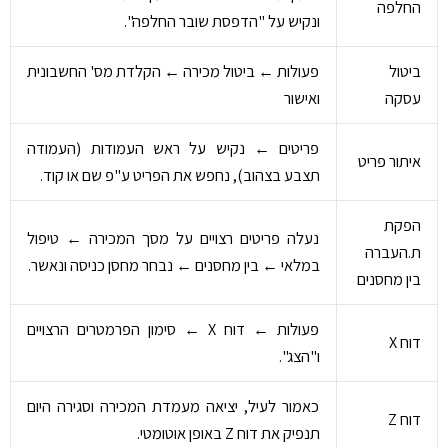
החלפה
ונקיש על "הדפסת שובר החלפה".
ביטול
פעולות ← ביטול מכירה ← הקלדת מס' החשבונית
עסקה
ואישור
פריטים ← נקיש על ראש העמודות (העמודה
איתור פריט
תצבע בצהוב), נחפש את הפריט ע"פ שם או קוד.
הפקת
נעלה פריטים רצויים על מסך המכירה ← טיפול
ת.העברה
במלאי ← בין מחסנים ← נבחר מחסן כניסה ונאשר.
בין מחסנים
פעולות ← דוח X ← סימון הפרמטרים הרצויים
דוח X
ו"הצג".
כאמור לעיל, יציאה מעמדת המכירה וסגירה היום
דוח Z
תנפיק את דוח Z באופן אוטומטי.