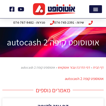
ילוג
תוכן
צור קשר
דף הבית
חבילות תוכנה
שירות - 074-745-2391
מכירות - 074-767-9482
אוטוסופט קופה autocash 2
דף הבית
»
דפי הדרכה עבור אוטוקאש
»
אוטוסופט קופה autocash 2
אוטוסופט קופה autocash 2
מאמרים נוספים